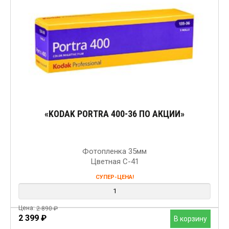
«KODAK PORTRA 400-36 ПО АКЦИИ»
Фотопленка 35мм
Цветная C-41
СУПЕР-ЦЕНА!
Цена:
2 890
₽
Первоначальная цена составляла 2 890 ₽.
2 399
₽
Текущая цена: 2 399 ₽.
В корзину