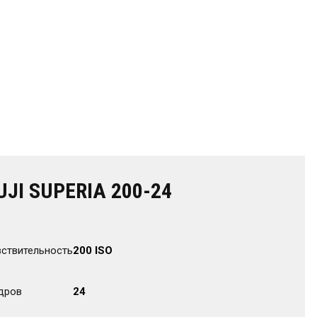
UJI SUPERIA 200-24
вствительность
200 ISO
дров
24