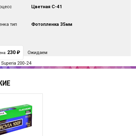
оцесс
Цветная C-41
енка тип
Фотопленка 35мм
230
₽
Ожидаем
ена:
i Superia 200-24
ЖИЕ