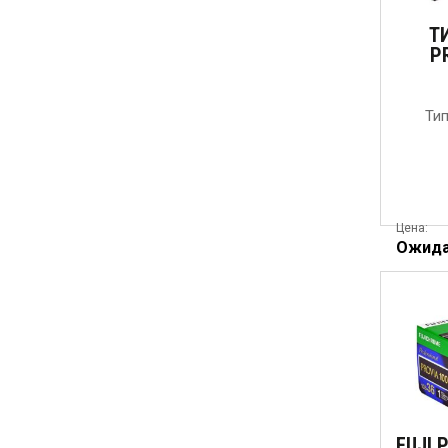
ТИ
P
Ти
Цена:
Ожид
FUJI 