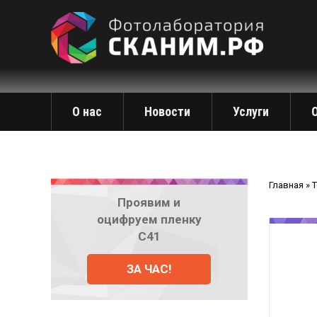
О нас
Новости
Услуги
Главная
»
Проявим и
оцифруем пленку
С41
ЗА ЧАС!