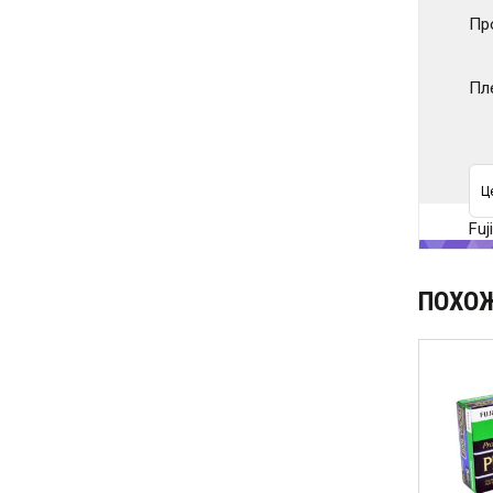
Пр
Пл
Ц
Fuj
ПОХО