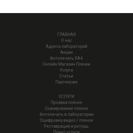
ГЛАВНАЯ
О нас
Адреса лабораторий
Акции
Фотопечать RA4
Онлайн Магазин Пленки
Услуги
Статьи
Партнерам
УСЛУГИ
Проявка плёнок
Cканирование пленок
Фотопечать в лаборатории
Оцифровка видео / пленок
Реставрация и ретушь
Принт-услуги