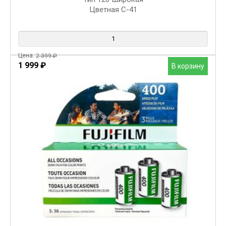
Цветная C-41
Цена:
2 399
₽
Первоначальная цена составляла 2 399 ₽.
1 999
₽
Текущая цена: 1 999 ₽.
В корзину